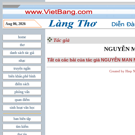
Aug 06, 2026
home
Tác giả
thơ
NGUYỄN M
danh sách tác giả
Tất cả các bài của tác giả NGUYỄN MAN
nhạc
truyện ngắn
Created by Hiep N
biên khảo,phê bình
điểm sách
phỏng vấn
quan điểm
sinh hoạt văn học
ban biên tập
tìm kiếm
thư tín